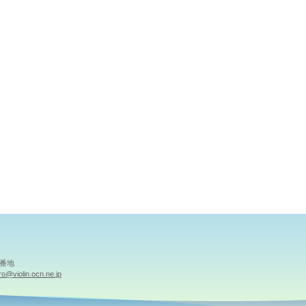
1番地
o@violin.ocn.ne.jp