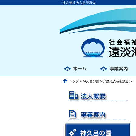
社会福祉法人遠淡海会
トップ
>
神久呂の園
>
介護老人福祉施設
>